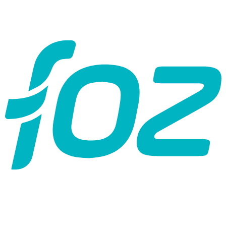
spegará una nueva era en la
s, diseñada para elevar tus e
as, uniendo destinos